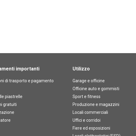
amenti importanti
Utilizzo
ni di trasporto e pagamento
Garage e officine
Officine auto e gommisti
lle piastrelle
Sport e fitness
 gratuiti
Produzione e magazzini
zazione
Locali commerciali
ratore
Uffici e corridoi
Fiere ed esposizioni
Locali elettrostatici (ESD)