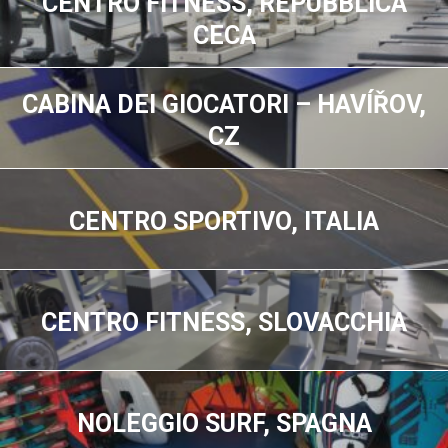
CENTRO FITNESS, REPUBBLICA
CECA
CABINA DEI GIOCATORI – HAVÍŘOV,
CZ
CENTRO SPORTIVO, ITALIA
CENTRO FITNESS, SLOVACCHIA
NOLEGGIO SURF, SPAGNA