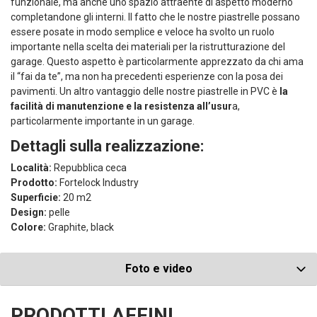
funzionale, ma anche uno spazio attraente di aspetto moderno
completandone gli interni. Il fatto che le nostre piastrelle possano
essere posate in modo semplice e veloce ha svolto un ruolo
importante nella scelta dei materiali per la ristrutturazione del
garage. Questo aspetto è particolarmente apprezzato da chi ama
il “fai da te”, ma non ha precedenti esperienze con la posa dei
pavimenti. Un altro vantaggio delle nostre piastrelle in PVC è
la
facilità di manutenzione e la resistenza all’usur
a,
particolarmente importante in un garage.
Dettagli sulla realizzazione:
Località:
Repubblica ceca
Prodotto:
Fortelock Industry
Superficie:
20 m2
Design:
pelle
Colore:
Graphite, black
Foto e video
PRODOTTI AFFINI