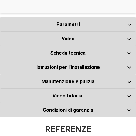
Parametri
48.9
EUR
IVA inclusa
Video
Forteclean
Scheda tecnica
Intense Cleaner
1 l (50 m²)
Istruzioni per l'installazione
Numero ks
Manutenzione e pulizia
Video tutorial
11.9
EUR
IVA inclusa
Condizioni di garanzia
Forteclean
REFERENZE
Intense Cleaner