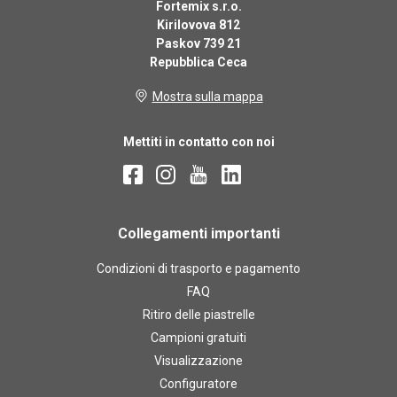
Fortemix s.r.o.
PVC 8 kg (13-32
Kirilovova 812
m²)
Paskov 739 21
Numero ks
Repubblica Ceca
Mostra sulla mappa
Mettiti in contatto con noi
190.9
EUR
IVA inclusa
Colla PU sotto il
PVC 3 kg (5-12
Collegamenti importanti
m²)
Numero ks
Condizioni di trasporto e pagamento
FAQ
Ritiro delle piastrelle
Campioni gratuiti
Visualizzazione
87.9
EUR
IVA inclusa
Configuratore