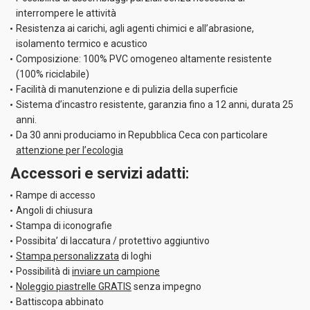
interrompere le attività
Graphite
Resistenza ai carichi, agli agenti chimici e all’abrasione,
isolamento termico e acustico
5.59
EUR
IVA inclusa
Composizione: 100% PVC omogeneo altamente resistente
(100% riciclabile)
Facilità di manutenzione e di pulizia della superficie
Forteclean Daily
Sistema d’incastro resistente, garanzia fino a 12 anni, durata 25
Cleaner 1 l (1000
anni.
m²)
Numero ks
Da 30 anni produciamo in Repubblica Ceca con particolare
attenzione per l’ecologia
Accessori e servizi adatti:
Rampe di accesso
Angoli di chiusura
13.9
EUR
IVA inclusa
Stampa di iconografie
Possibita’ di laccatura / protettivo aggiuntivo
Stampa personalizzata
di loghi
Forteclean Daily
Possibilità di
inviare un campione
Cleaner 5 l (5000
Noleggio piastrelle GRATIS
senza impegno
m²)
Numero ks
Battiscopa abbinato