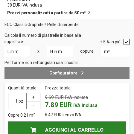
38
EUR IVA inclusa
Prezzi personalizzati a partire da 50 m²
ECO Classic Graphite
/
Pelle di serpente
Calcola il numero di piastrelle in base alla
superficie:
+ 5 % in più
x
oppure
Per forme non rettangolari usa il nostro
Configuratore
Quantità totale
Prezzo totale
9.69
EUR IVA inclusa
pz
7.89
EUR
IVA inclusa
2
6.47
EUR senza IVA
Copre
0.21
m
AGGIUNGI AL CARRELLO