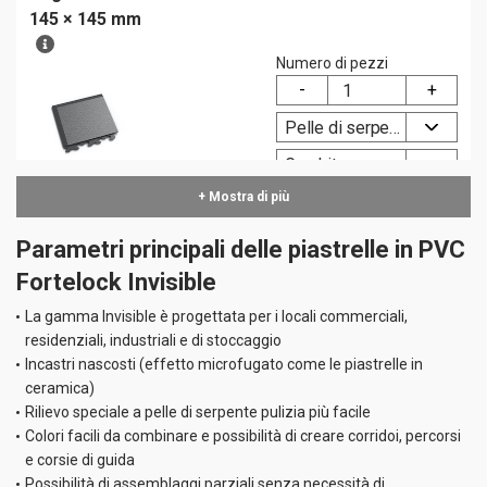
145 × 145 mm
Numero di pezzi
Pelle di serpente
Graphite
+ Mostra di più
Typ A
Parametri principali delle piastrelle in PVC
12.29
EUR
IVA inclusa
Fortelock Invisible
La gamma Invisible è progettata per i locali commerciali,
Battiscopa per
residenziali, industriali e di stoccaggio
pavimento
Incastri nascosti (effetto microfugato come le piastrelle in
Invisible 468 ×
ceramica)
100 mm
Numero di pezzi
Rilievo speciale a pelle di serpente pulizia più facile
Colori facili da combinare e possibilità di creare corridoi, percorsi
e corsie di guida
Pelle di serpente
Possibilità di assemblaggi parziali senza necessità di