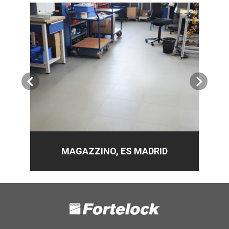
5 l (250 m²)
Numero ks
41.9
EUR
IVA inclusa
Colla PU sotto il
PVC 12 kg (20-48
m²)
Numero ks
MAGAZZINO, ES MADRID
231.9
EUR
IVA inclusa
Colla PU sotto il